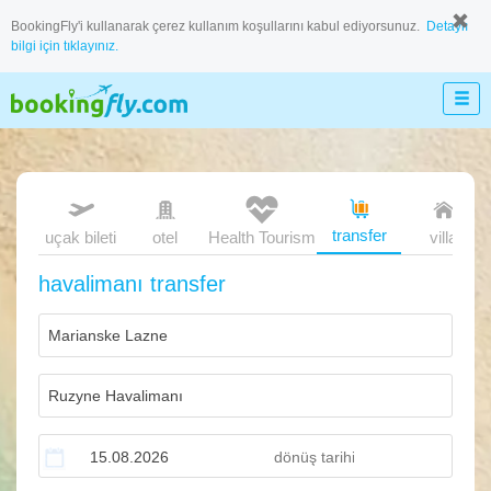
BookingFly'i kullanarak çerez kullanım koşullarını kabul ediyorsunuz.
Detaylı
bilgi için tıklayınız.
transfer
uçak bileti
otel
Health Tourism
villa
havalimanı transfer