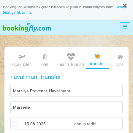
BookingFly'i kullanarak çerez kullanım koşullarını kabul ediyorsunuz.
Detaylı
bilgi için tıklayınız.
transfer
uçak bileti
otel
Health Tourism
villa
havalimanı transfer