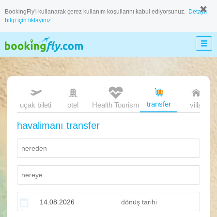
BookingFly'i kullanarak çerez kullanım koşullarını kabul ediyorsunuz.
Detaylı
bilgi için tıklayınız.
transfer
uçak bileti
otel
Health Tourism
villa
havalimanı transfer