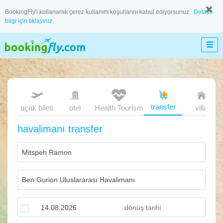
BookingFly'i kullanarak çerez kullanım koşullarını kabul ediyorsunuz.
Detaylı
bilgi için tıklayınız.
transfer
uçak bileti
otel
Health Tourism
villa
havalimanı transfer