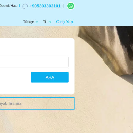
+905303303101
Destek Hattı
Giriş Yap
Türkçe
TL
ARA
yabilirsiniz.