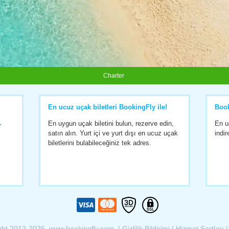
Charter
En ucuz uçak biletleri BookingFly ile!
Boo
En uygun uçak biletini bulun, rezerve edin,
En u
r
satın alın. Yurt içi ve yurt dışı en ucuz uçak
indir
biletlerini bulabileceğiniz tek adres.
ght 2012-2026 www.bookingfly.com |
Gizlilik Bildirimi
|
Hizmet Şartları