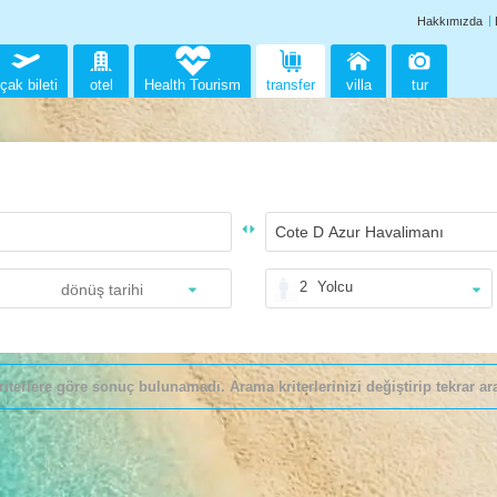
Hakkımızda
çak bileti
otel
Health Tourism
transfer
villa
tur
2
Yolcu
riterlere göre sonuç bulunamadı. Arama kriterlerinizi değiştirip tekrar ara