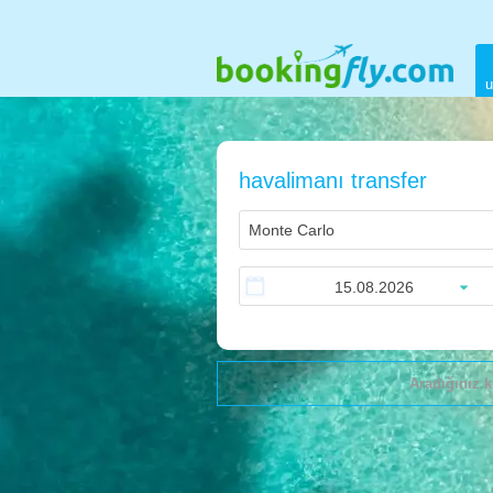
u
havalimanı transfer
Aradığınız k