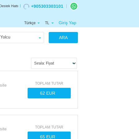
+905303303101
Destek Hattı
Giriş Yap
Türkçe
TL
Yolcu
ARA
TOPLAM TUTAR
site
TOPLAM TUTAR
site