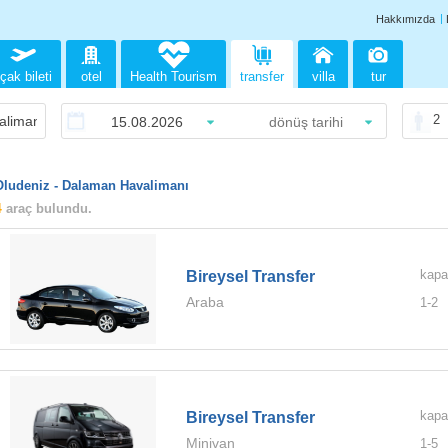
Hakkımızda
çak bileti
otel
Health Tourism
transfer
villa
tur
2
Oludeniz - Dalaman Havalimanı
4
araç bulundu.
kapa
Bireysel Transfer
Araba
1-
2
kapa
Bireysel Transfer
Minivan
1-
5