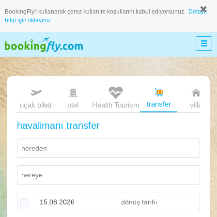
BookingFly'i kullanarak çerez kullanım koşullarını kabul ediyorsunuz.
Detaylı
bilgi için tıklayınız.
transfer
uçak bileti
otel
Health Tourism
villa
havalimanı transfer