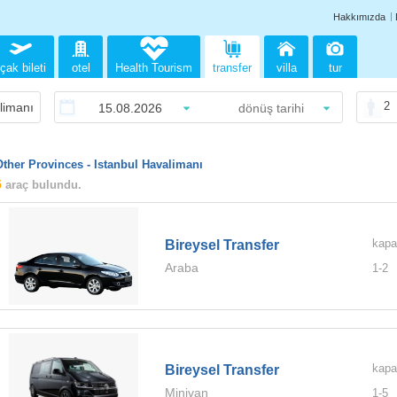
Hakkımızda
çak bileti
otel
Health Tourism
transfer
villa
tur
2
Other Provinces - Istanbul Havalimanı
5
araç bulundu.
kapa
Bireysel Transfer
Araba
1-
2
kapa
Bireysel Transfer
Minivan
1-
5