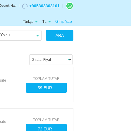
+905303303101
Destek Hattı
Giriş Yap
Türkçe
TL
Yolcu
ARA
TOPLAM TUTAR
site
TOPLAM TUTAR
site