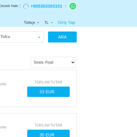
+905303303101
Destek Hattı
Giriş Yap
Türkçe
TL
Yolcu
ARA
TOPLAM TUTAR
site
TOPLAM TUTAR
site