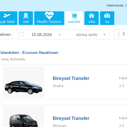
Hakkımızda
çak bileti
otel
Health Tourism
transfer
villa
tur
2
Palandoken - Erzurum Havalimanı
5
araç bulundu.
kapa
Bireysel Transfer
Araba
1-
2
kapa
Bireysel Transfer
Minivan
1-
5