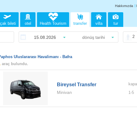
Hakkımızda
çak bileti
otel
Health Tourism
transfer
villa
tur
2
Paphos Uluslararası Havalimanı - Bafra
1
araç bulundu.
kapa
Bireysel Transfer
Minivan
1-
5