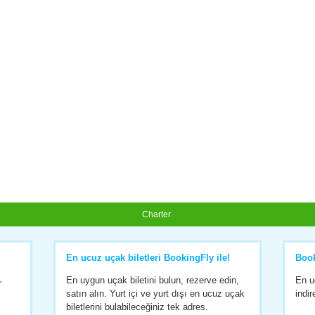
Charter
En ucuz uçak biletleri BookingFly ile!
Boo
En uygun uçak biletini bulun, rezerve edin,
En u
r
satın alın. Yurt içi ve yurt dışı en ucuz uçak
indir
biletlerini bulabileceğiniz tek adres.