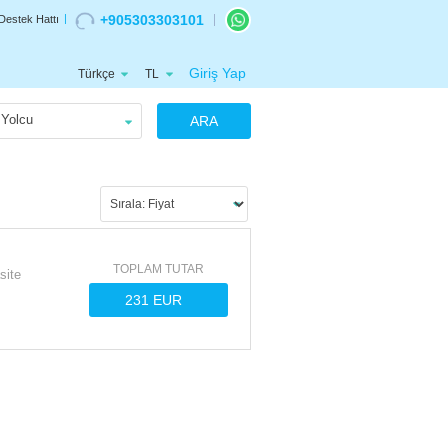
+905303303101
Destek Hattı
Giriş Yap
Türkçe
TL
Yolcu
ARA
TOPLAM TUTAR
site