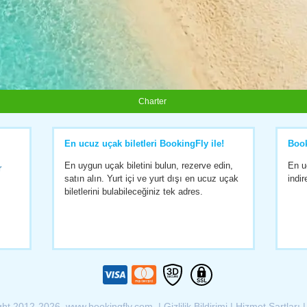
Charter
En ucuz uçak biletleri BookingFly ile!
Boo
En uygun uçak biletini bulun, rezerve edin,
En u
r
satın alın. Yurt içi ve yurt dışı en ucuz uçak
indir
biletlerini bulabileceğiniz tek adres.
ght 2012-2026 www.bookingfly.com |
Gizlilik Bildirimi
|
Hizmet Şartları