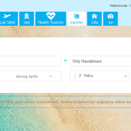
Hakkımızda
çak bileti
otel
Health Tourism
transfer
villa
tur
2
Yolcu
riterlere göre sonuç bulunamadı. Arama kriterlerinizi değiştirip tekrar ara