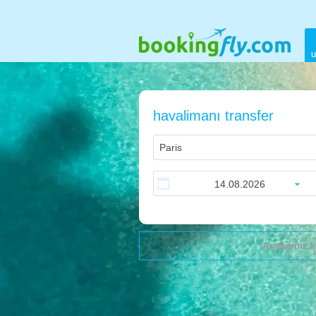
u
havalimanı transfer
Aradığınız k