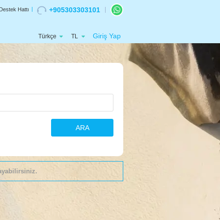
+905303303101
Destek Hattı
Giriş Yap
Türkçe
TL
ARA
yabilirsiniz.