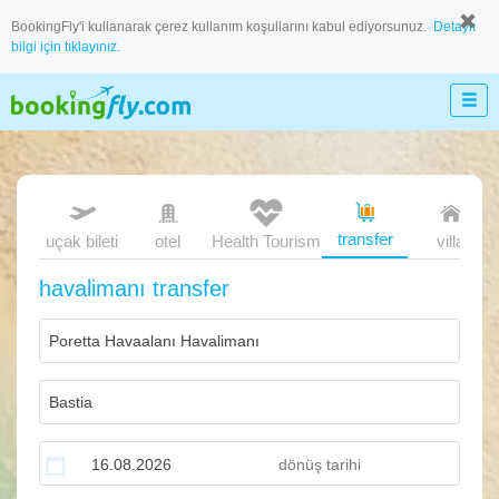
BookingFly'i kullanarak çerez kullanım koşullarını kabul ediyorsunuz.
Detaylı
bilgi için tıklayınız.
transfer
uçak bileti
otel
Health Tourism
villa
havalimanı transfer