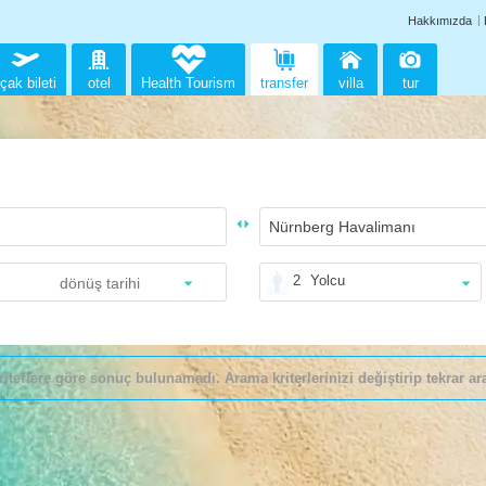
Hakkımızda
çak bileti
otel
Health Tourism
transfer
villa
tur
2
Yolcu
riterlere göre sonuç bulunamadı. Arama kriterlerinizi değiştirip tekrar ara