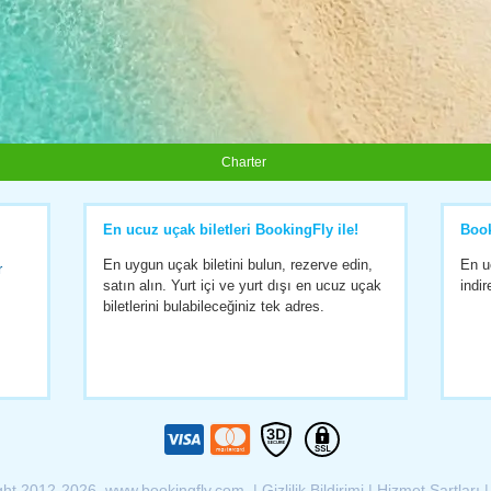
Charter
En ucuz uçak biletleri BookingFly ile!
Boo
En uygun uçak biletini bulun, rezerve edin,
En u
r
satın alın. Yurt içi ve yurt dışı en ucuz uçak
indir
biletlerini bulabileceğiniz tek adres.
ght 2012-2026 www.bookingfly.com |
Gizlilik Bildirimi
|
Hizmet Şartları