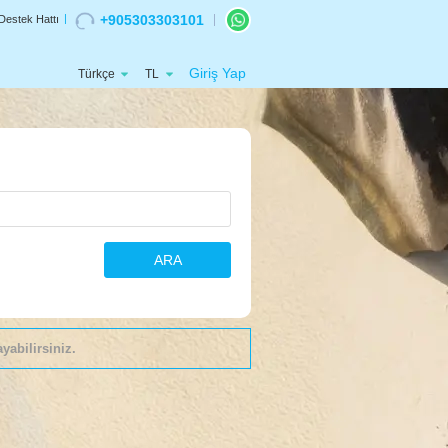
+905303303101
Destek Hattı
Giriş Yap
Türkçe
TL
ARA
yabilirsiniz.