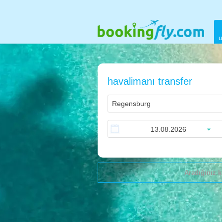
u
havalimanı transfer
Aradığınız k