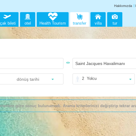
Hakkımızda
çak bileti
otel
Health Tourism
transfer
villa
tur
2
Yolcu
riterlere göre sonuç bulunamadı. Arama kriterlerinizi değiştirip tekrar ara