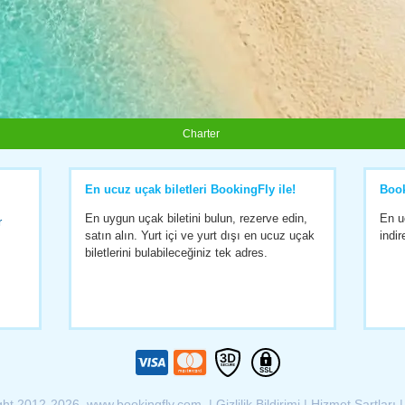
Charter
En ucuz uçak biletleri BookingFly ile!
Boo
En uygun uçak biletini bulun, rezerve edin,
En u
r
satın alın. Yurt içi ve yurt dışı en ucuz uçak
indir
biletlerini bulabileceğiniz tek adres.
ght 2012-2026 www.bookingfly.com |
Gizlilik Bildirimi
|
Hizmet Şartları