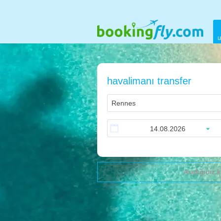
u
havalimanı transfer
Aradığınız k