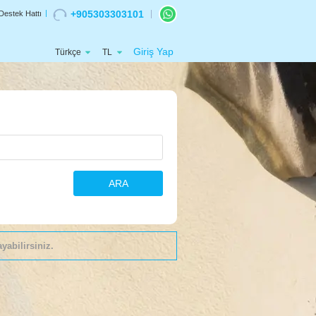
+905303303101
Destek Hattı
Giriş Yap
Türkçe
TL
ARA
yabilirsiniz.