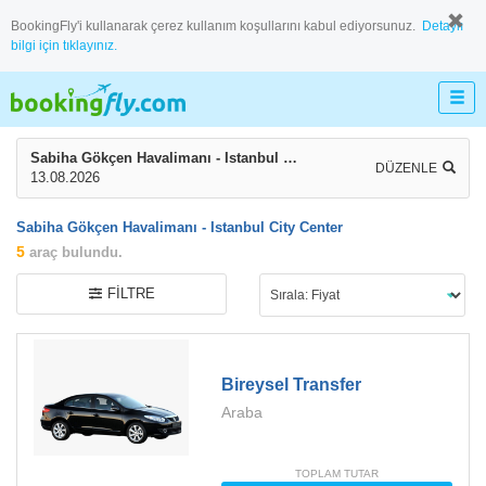
BookingFly'i kullanarak çerez kullanım koşullarını kabul ediyorsunuz.
Detaylı
bilgi için tıklayınız.
Sabiha Gökçen Havalimanı - Istanbul City Center
DÜZENLE
13.08.2026
Sabiha Gökçen Havalimanı - Istanbul City Center
5
araç bulundu.
FILTRE
Bireysel Transfer
Araba
TOPLAM TUTAR