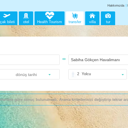
Hakkımızda
çak bileti
otel
Health Tourism
transfer
villa
tur
2
Yolcu
riterlere göre sonuç bulunamadı. Arama kriterlerinizi değiştirip tekrar ara