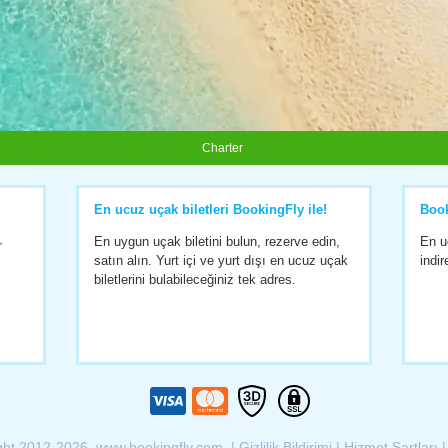
Charter
En ucuz uçak biletleri BookingFly ile!
Boo
En uygun uçak biletini bulun, rezerve edin,
En u
r
satın alın. Yurt içi ve yurt dışı en ucuz uçak
indir
biletlerini bulabileceğiniz tek adres.
ght 2012-2026 www.bookingfly.com |
Gizlilik Bildirimi
|
Hizmet Şartları