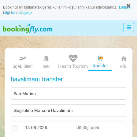
BookingFly'i kullanarak çerez kullanım koşullarını kabul ediyorsunuz.
Detaylı
bilgi için tıklayınız.
transfer
uçak bileti
otel
Health Tourism
villa
havalimanı transfer