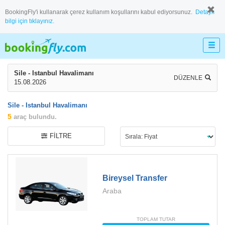
BookingFly'i kullanarak çerez kullanım koşullarını kabul ediyorsunuz.
Detaylı
bilgi için tıklayınız.
Sile - Istanbul Havalimanı
DÜZENLE
15.08.2026
Sile - Istanbul Havalimanı
5
araç bulundu.
FILTRE
Bireysel Transfer
Araba
TOPLAM TUTAR