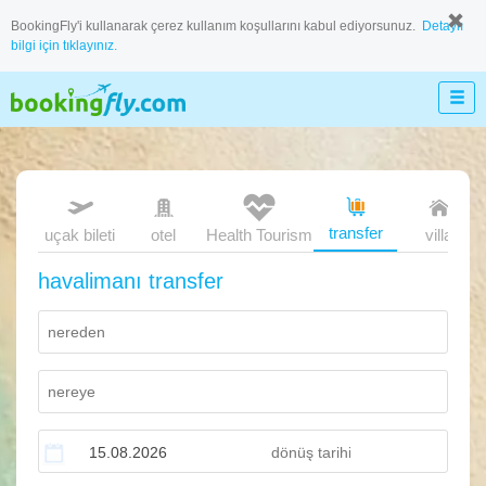
BookingFly'i kullanarak çerez kullanım koşullarını kabul ediyorsunuz.
Detaylı
bilgi için tıklayınız.
transfer
uçak bileti
otel
Health Tourism
villa
havalimanı transfer