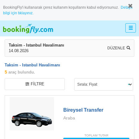
BookingFly'i kullanarak çerez kullanım koşullarını kabul ediyorsunuz.
Detaylı
bilgi için tıklayınız.
Taksim - Istanbul Havalimanı
DÜZENLE
14.08.2026
Taksim - Istanbul Havalimanı
5
araç bulundu.
FILTRE
Bireysel Transfer
Araba
TOPLAM TUTAR