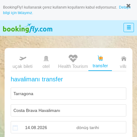
BookingFly'i kullanarak çerez kullanım koşullarını kabul ediyorsunuz.
Detaylı
bilgi için tıklayınız.
transfer
uçak bileti
otel
Health Tourism
villa
havalimanı transfer