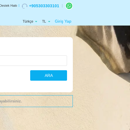
+905303303101
Destek Hattı
Giriş Yap
Türkçe
TL
ARA
yabilirsiniz.