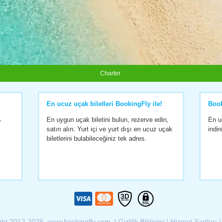
Charter
En ucuz uçak biletleri BookingFly ile!
Boo
En uygun uçak biletini bulun, rezerve edin,
En u
r
satın alın. Yurt içi ve yurt dışı en ucuz uçak
indir
biletlerini bulabileceğiniz tek adres.
ght 2012-2026 www.bookingfly.com |
Gizlilik Bildirimi
|
Hizmet Şartları