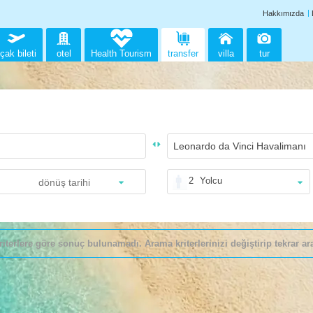
Hakkımızda
çak bileti
otel
Health Tourism
transfer
villa
tur
2
Yolcu
riterlere göre sonuç bulunamadı. Arama kriterlerinizi değiştirip tekrar ara