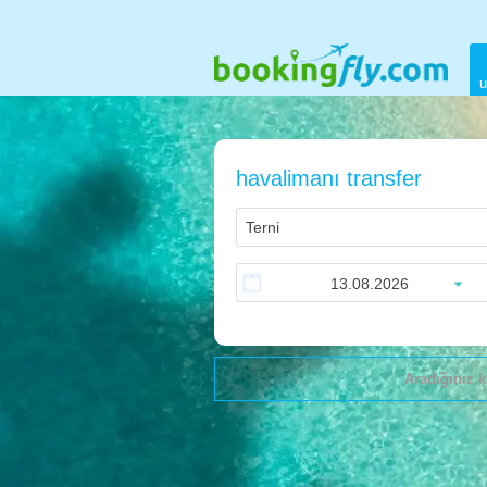
u
havalimanı transfer
Aradığınız k