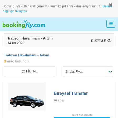
BookingFly'i kullanarak çerez kullanım koşullarını kabul ediyorsunuz.
Detaylı
bilgi için tıklayınız.
Trabzon Havalimanı - Artvin
DÜZENLE
14.08.2026
Trabzon Havalimanı - Artvin
3
araç bulundu.
FILTRE
Bireysel Transfer
Araba
TOPLAM TUTAR