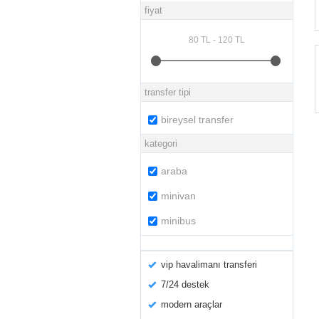
fiyat
transfer tipi
bireysel transfer
kategori
araba
minivan
minibus
vip havalimanı transferi
7/24 destek
modern araçlar