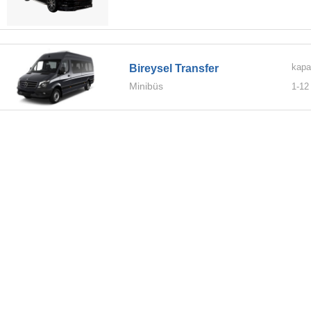
kapa
Bireysel Transfer
Minibüs
1-
12