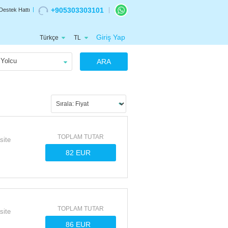
+905303303101
Destek Hattı
Giriş Yap
Türkçe
TL
Yolcu
ARA
TOPLAM TUTAR
site
TOPLAM TUTAR
site