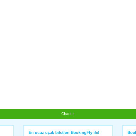
Charter
En ucuz uçak biletleri BookingFly ile!
Boo