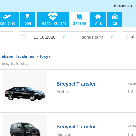
Hakkımızda
çak bileti
otel
Health Tourism
transfer
villa
tur
2
Trabzon Havalimanı - Tonya
3
araç bulundu.
kapa
Bireysel Transfer
Araba
1-
2
kapa
Bireysel Transfer
Minivan
1-
5