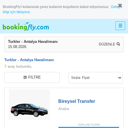
BookingFly'i kullanarak çerez kullanım koşullarını kabul ediyorsunuz.
Detaylı
bilgi için tıklayınız.
Turkler - Antalya Havalimanı
DÜZENLE
15.08.2026
Turkler - Antalya Havalimanı
7
araç bulundu.
FILTRE
Bireysel Transfer
Araba
TOPLAM TUTAR