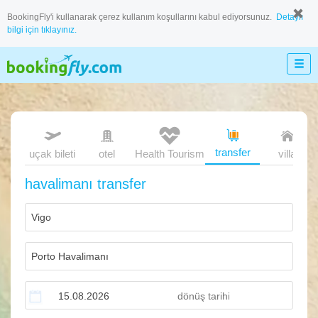
BookingFly'i kullanarak çerez kullanım koşullarını kabul ediyorsunuz.
Detaylı
bilgi için tıklayınız.
transfer
uçak bileti
otel
Health Tourism
villa
havalimanı transfer