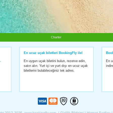
Charter
En ucuz uçak biletleri BookingFly ile!
Boo
En uygun uçak biletini bulun, rezerve edin,
En u
r
satın alın. Yurt içi ve yurt dışı en ucuz uçak
indir
biletlerini bulabileceğiniz tek adres.
ght 2012-2026 www.bookingfly.com |
Gizlilik Bildirimi
|
Hizmet Şartları