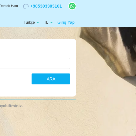
+905303303101
Destek Hattı
Giriş Yap
Türkçe
TL
ARA
yabilirsiniz.