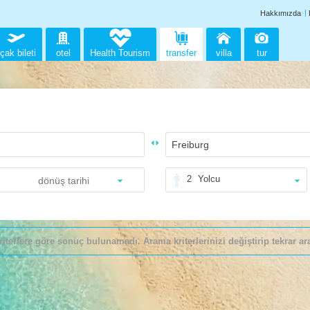
Hakkımızda
çak bileti
otel
Health Tourism
transfer
villa
tur
2
Yolcu
riterlere göre sonuç bulunamadı. Arama kriterlerinizi değiştirip tekrar ara