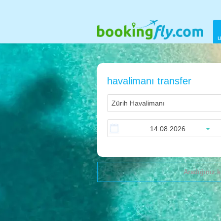
u
havalimanı transfer
Aradığınız k