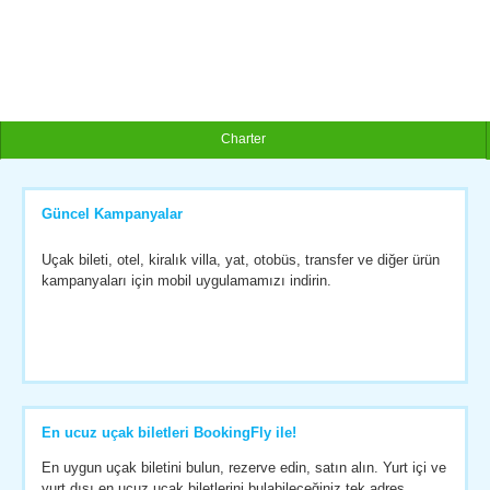
Charter
Güncel Kampanyalar
Uçak bileti, otel, kiralık villa, yat, otobüs, transfer ve diğer ürün
kampanyaları için mobil uygulamamızı indirin.
En ucuz uçak biletleri BookingFly ile!
En uygun uçak biletini bulun, rezerve edin, satın alın. Yurt içi ve
yurt dışı en ucuz uçak biletlerini bulabileceğiniz tek adres.