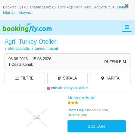
BookingFly'i kullanarak çerez kullanım koşullarını kabul ediyorsunuz.
Detaylı
bilgi için tıklayınız.
Agri, Turkey Otelleri
7 otel bulundu,
7 tanesi müsait
08.08.2026
-
15.08.2026
DÜZENLE
1
Oda
2
Konuk
FILTRE
SIRALA
HARITA
müsait olmayan oteller
Metecan Hotel
Room Only
Standard Room, ,
Ücretsiz iptal
220 EUR