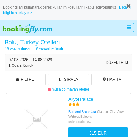
BookingFly'i kullanarak çerez kullanım koşullarını kabul ediyorsunuz.
Detaylı
bilgi için tıklayınız.
Bolu, Turkey Otelleri
18 otel bulundu,
18 tanesi müsait
07.08.2026
-
14.08.2026
DÜZENLE
1
Oda
2
Konuk
FILTRE
SIRALA
HARITA
müsait olmayan oteller
Akyol Palace
Bed And Breakfast
Classic, City View,
Without Balcony
iade yapılamaz
315 EUR