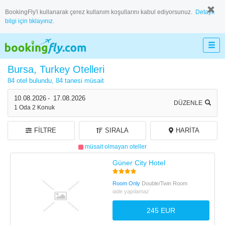
BookingFly'i kullanarak çerez kullanım koşullarını kabul ediyorsunuz.
Detaylı
bilgi için tıklayınız.
Bursa, Turkey Otelleri
84 otel bulundu,
84 tanesi müsait
10.08.2026
-
17.08.2026
DÜZENLE
1
Oda
2
Konuk
FILTRE
SIRALA
HARITA
müsait olmayan oteller
Güner City Hotel
Room Only
Double/Twin Room
iade yapılamaz
245 EUR