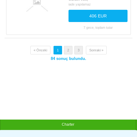
iade yapılamaz
406 EUR
7 gece, toplam tutar
« Önceki
1
2
3
Sonraki »
84
sonuç bulundu.
Charter