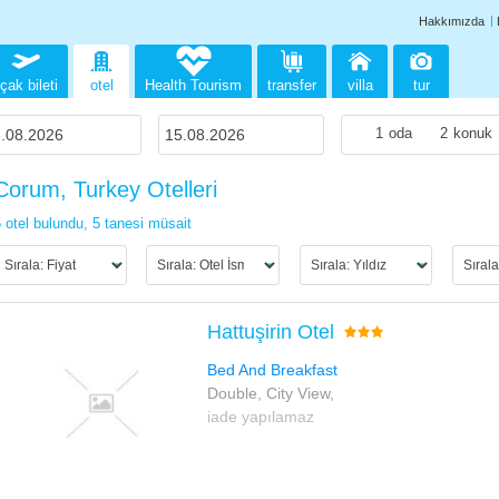
Hakkımızda
çak bileti
otel
Health Tourism
transfer
villa
tur
1
oda
2
konuk
Corum, Turkey Otelleri
 otel bulundu,
5 tanesi müsait
Hattuşirin Otel
Bed And Breakfast
Double, City View,
iade yapılamaz