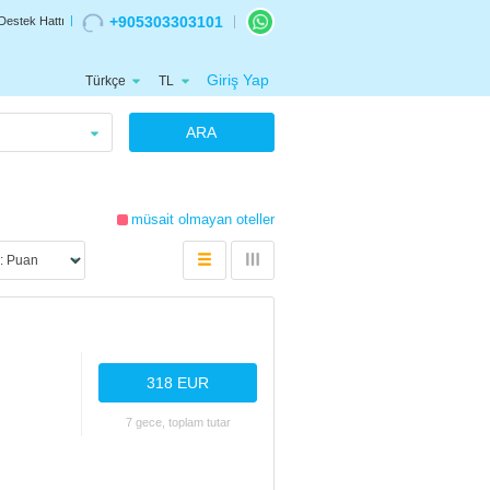
+905303303101
Destek Hattı
Giriş Yap
Türkçe
TL
ARA
müsait olmayan oteller
318 EUR
7 gece, toplam tutar