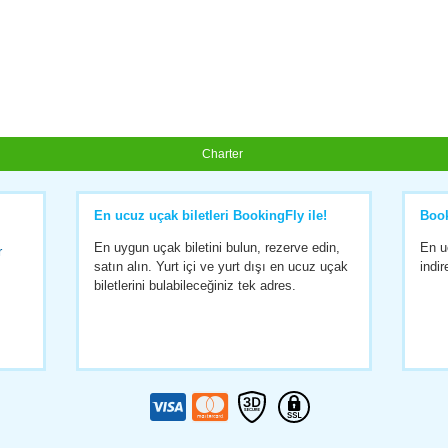
Charter
En ucuz uçak biletleri BookingFly ile!
Boo
En uygun uçak biletini bulun, rezerve edin,
En u
r
satın alın. Yurt içi ve yurt dışı en ucuz uçak
indir
biletlerini bulabileceğiniz tek adres.