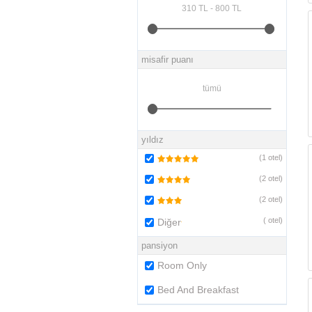
misafir puanı
yıldız
(
1
otel)
(
2
otel)
(
2
otel)
(
otel)
Diğer
pansiyon
Room Only
Bed And Breakfast