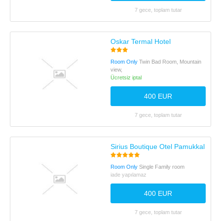
7 gece, toplam tutar
Oskar Termal Hotel
Room Only
Twin Bad Room, Mountain
view,
Ücretsiz iptal
400 EUR
7 gece, toplam tutar
Sirius Boutique Otel Pamukkale
Room Only
Single Family room
iade yapılamaz
400 EUR
7 gece, toplam tutar