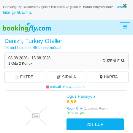
BookingFly'i kullanarak çerez kullanım koşullarını kabul ediyorsunuz.
Detaylı
bilgi için tıklayınız.
Denizli, Turkey Otelleri
46 otel bulundu,
46 tanesi müsait
08.08.2026
-
15.08.2026
DÜZENLE
1
Oda
2
Konuk
FILTRE
SIRALA
HARITA
müsait olmayan oteller
Oguz Pansiyon
Room Only
Economic Room,
Ücretsiz iptal
231 EUR