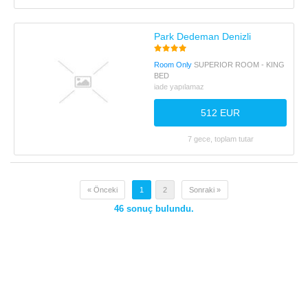
Park Dedeman Denizli
Room Only
SUPERIOR ROOM - KING
BED
iade yapılamaz
512 EUR
7 gece, toplam tutar
« Önceki
1
2
Sonraki »
46
sonuç bulundu.