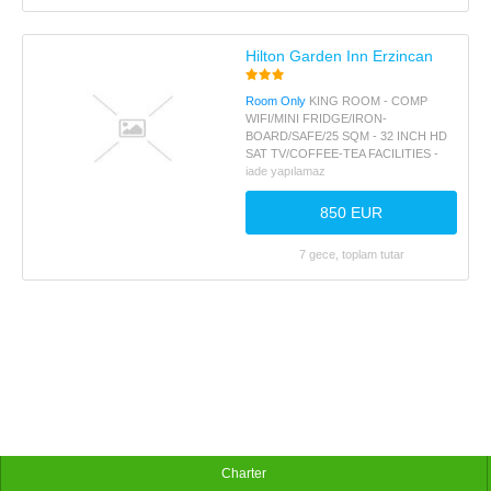
Hilton Garden Inn Erzincan
Room Only
KING ROOM - COMP
WIFI/MINI FRIDGE/IRON-
BOARD/SAFE/25 SQM - 32 INCH HD
SAT TV/COFFEE-TEA FACILITIES -
iade yapılamaz
850 EUR
7 gece, toplam tutar
Charter