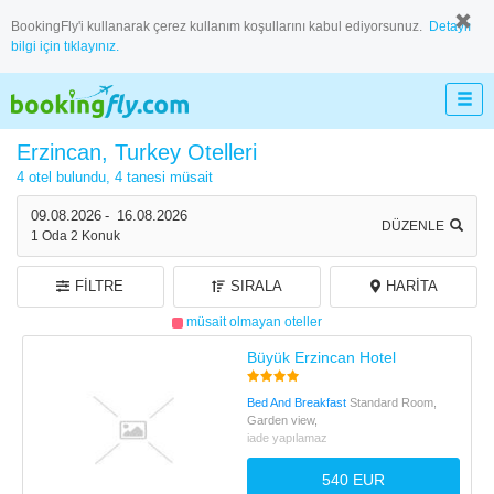
BookingFly'i kullanarak çerez kullanım koşullarını kabul ediyorsunuz.
Detaylı
bilgi için tıklayınız.
Erzincan, Turkey Otelleri
4 otel bulundu,
4 tanesi müsait
09.08.2026
-
16.08.2026
DÜZENLE
1
Oda
2
Konuk
FILTRE
SIRALA
HARITA
müsait olmayan oteller
Büyük Erzincan Hotel
Bed And Breakfast
Standard Room,
Garden view,
iade yapılamaz
540 EUR