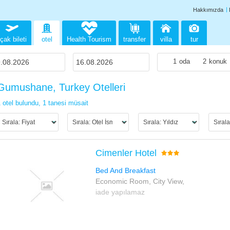
Hakkımızda
çak bileti
otel
Health Tourism
transfer
villa
tur
1
oda
2
konuk
Gumushane, Turkey Otelleri
 otel bulundu,
1 tanesi müsait
Cimenler Hotel
Bed And Breakfast
Economic Room, City View,
iade yapılamaz