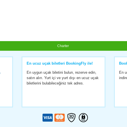
Charter
En ucuz uçak biletleri BookingFly ile!
Boo
En uygun uçak biletini bulun, rezerve edin,
En u
r
satın alın. Yurt içi ve yurt dışı en ucuz uçak
indir
biletlerini bulabileceğiniz tek adres.