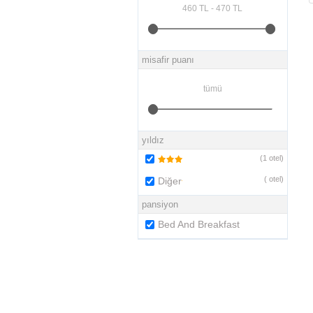
misafir puanı
yıldız
(
1
otel)
(
otel)
Diğer
pansiyon
Bed And Breakfast