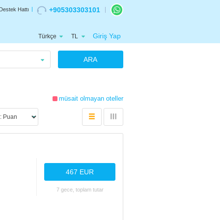
+905303303101
Destek Hattı
Giriş Yap
Türkçe
TL
ARA
müsait olmayan oteller
467 EUR
7 gece, toplam tutar