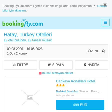
BookingFly'i kullanarak çerez kullanım koşullarını kabul ediyorsunuz.
Detaylı
bilgi için tıklayınız.
Hatay, Turkey Otelleri
12 otel bulundu,
12 tanesi müsait
09.08.2026
-
16.08.2026
DÜZENLE
1
Oda
2
Konuk
FILTRE
SIRALA
HARITA
müsait olmayan oteller
Cankaya Konaklari Hotel
Bed And Breakfast
Standard Room, ,
iade yapılamaz
499 EUR