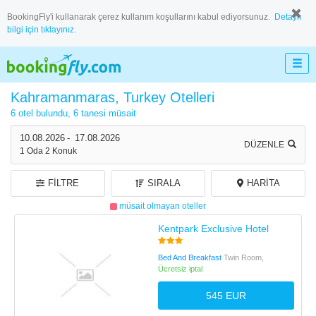
BookingFly'i kullanarak çerez kullanım koşullarını kabul ediyorsunuz.
Detaylı
bilgi için tıklayınız.
Kahramanmaras, Turkey Otelleri
6 otel bulundu,
6 tanesi müsait
10.08.2026
-
17.08.2026
DÜZENLE
1
Oda
2
Konuk
FILTRE
SIRALA
HARITA
müsait olmayan oteller
Kentpark Exclusive Hotel
Bed And Breakfast
Twin Room,
Ücretsiz iptal
545 EUR