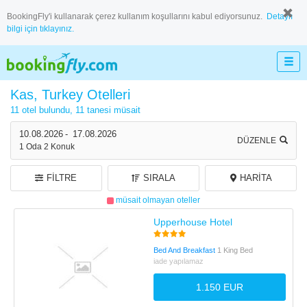
BookingFly'i kullanarak çerez kullanım koşullarını kabul ediyorsunuz.
Detaylı
bilgi için tıklayınız.
Kas, Turkey Otelleri
11 otel bulundu,
11 tanesi müsait
10.08.2026
-
17.08.2026
DÜZENLE
1
Oda
2
Konuk
FILTRE
SIRALA
HARITA
müsait olmayan oteller
Upperhouse Hotel
Bed And Breakfast
1 King Bed
iade yapılamaz
1.150 EUR