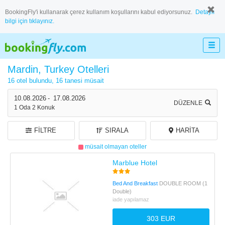
BookingFly'i kullanarak çerez kullanım koşullarını kabul ediyorsunuz.
Detaylı
bilgi için tıklayınız.
Mardin, Turkey Otelleri
16 otel bulundu,
16 tanesi müsait
10.08.2026
-
17.08.2026
DÜZENLE
1
Oda
2
Konuk
FILTRE
SIRALA
HARITA
müsait olmayan oteller
Marblue Hotel
Bed And Breakfast
DOUBLE ROOM (1
Double)
iade yapılamaz
303 EUR