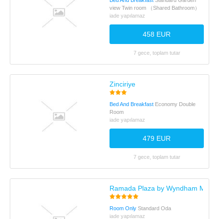
Bed And Breakfast
Standard Garden
view Twin room （Shared Bathroom）
iade yapılamaz
458 EUR
7 gece, toplam tutar
Zinciriye
Bed And Breakfast
Economy Double
Room
iade yapılamaz
479 EUR
7 gece, toplam tutar
Ramada Plaza by Wyndham Mardi
Room Only
Standard Oda
iade yapılamaz