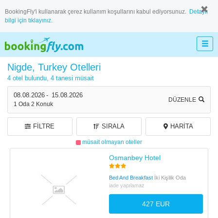
BookingFly'i kullanarak çerez kullanım koşullarını kabul ediyorsunuz.
Detaylı
bilgi için tıklayınız.
Nigde, Turkey Otelleri
4 otel bulundu,
4 tanesi müsait
08.08.2026
-
15.08.2026
DÜZENLE
1
Oda
2
Konuk
FILTRE
SIRALA
HARITA
müsait olmayan oteller
Osmanbey Hotel
Bed And Breakfast
İki Kişilik Oda
iade yapılamaz
427 EUR