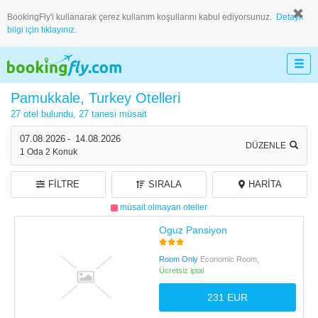
BookingFly'i kullanarak çerez kullanım koşullarını kabul ediyorsunuz.
Detaylı
bilgi için tıklayınız.
Pamukkale, Turkey Otelleri
27 otel bulundu,
27 tanesi müsait
07.08.2026
-
14.08.2026
DÜZENLE
1
Oda
2
Konuk
FILTRE
SIRALA
HARITA
müsait olmayan oteller
Oguz Pansiyon
Room Only
Economic Room,
Ücretsiz iptal
231 EUR