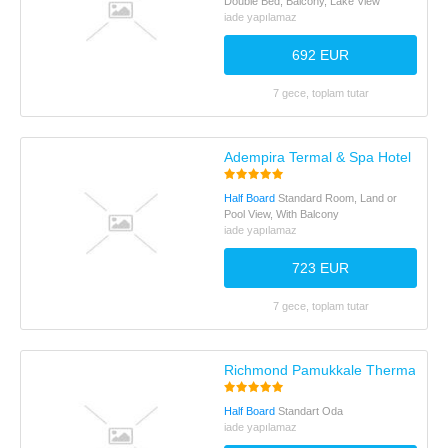
Double Bed, Balcony, Lake View
iade yapılamaz
692 EUR
7 gece, toplam tutar
Adempira Termal & Spa Hotel
Half Board
Standard Room, Land or
Pool View, With Balcony
iade yapılamaz
723 EUR
7 gece, toplam tutar
Richmond Pamukkale Thermal
Half Board
Standart Oda
iade yapılamaz