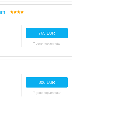
um
765 EUR
7 gece, toplam tutar
806 EUR
7 gece, toplam tutar