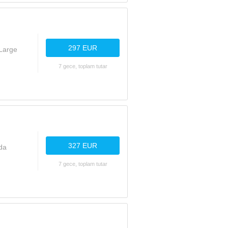
297 EUR
Large
7 gece, toplam tutar
327 EUR
da
7 gece, toplam tutar