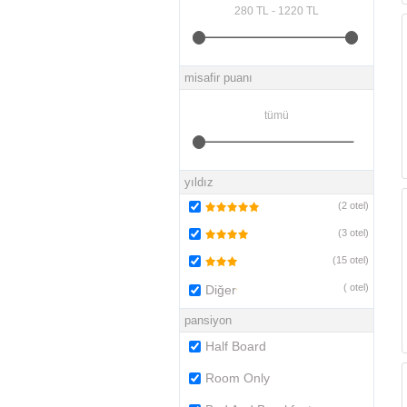
misafir puanı
yıldız
(
2
otel)
(
3
otel)
(
15
otel)
(
otel)
Diğer
pansiyon
Half Board
Room Only