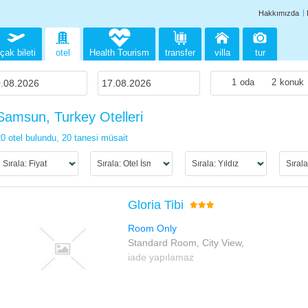
Hakkımızda
çak bileti
otel
Health Tourism
transfer
villa
tur
1
oda
2
konuk
Samsun, Turkey Otelleri
0 otel bulundu,
20 tanesi müsait
Gloria Tibi
Room Only
Standard Room, City View,
iade yapılamaz