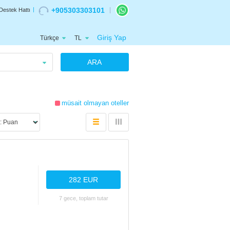
+905303303101
Destek Hattı
Giriş Yap
Türkçe
TL
ARA
müsait olmayan oteller
282 EUR
7 gece, toplam tutar