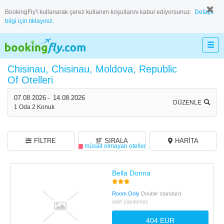
BookingFly'i kullanarak çerez kullanım koşullarını kabul ediyorsunuz.
Detaylı
bilgi için tıklayınız.
Chisinau, Chisinau, Moldova, Republic
Of Otelleri
30 otel bulundu,
30 tanesi müsait
07.08.2026
-
14.08.2026
DÜZENLE
1
Oda
2
Konuk
FILTRE
SIRALA
HARITA
müsait olmayan oteller
Bella Donna
Room Only
Double standard
iade yapılamaz
404 EUR