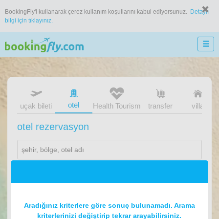
BookingFly'i kullanarak çerez kullanım koşullarını kabul ediyorsunuz.
Detaylı
bilgi için tıklayınız.
otel
uçak bileti
Health Tourism
transfer
villa
otel rezervasyon
1
oda
2
konuk
Aradığınız kriterlere göre sonuç bulunamadı. Arama
kriterlerinizi değiştirip tekrar arayabilirsiniz.