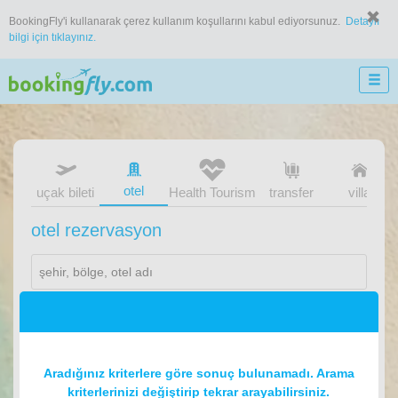
BookingFly'i kullanarak çerez kullanım koşullarını kabul ediyorsunuz.
Detaylı
bilgi için tıklayınız.
otel
uçak bileti
Health Tourism
transfer
villa
otel rezervasyon
1
oda
2
konuk
Aradığınız kriterlere göre sonuç bulunamadı. Arama
kriterlerinizi değiştirip tekrar arayabilirsiniz.