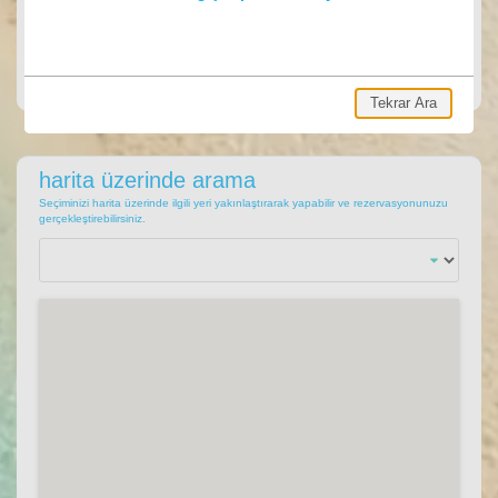
ARA
Ara, hemen villa rezervasyonu yap.
Tekrar Ara
harita üzerinde arama
Seçiminizi harita üzerinde ilgili yeri yakınlaştırarak yapabilir ve rezervasyonunuzu
gerçekleştirebilirsiniz.