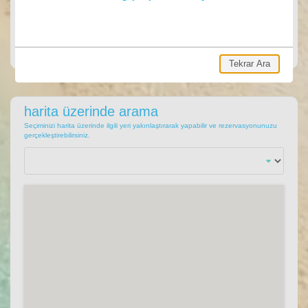
ARA
Ara, hemen villa rezervasyonu yap.
Tekrar Ara
harita üzerinde arama
Seçiminizi harita üzerinde ilgili yeri yakınlaştırarak yapabilir ve rezervasyonunuzu
gerçekleştirebilirsiniz.