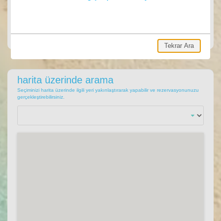
ARA
Ara, hemen villa rezervasyonu yap.
Tekrar Ara
harita üzerinde arama
Seçiminizi harita üzerinde ilgili yeri yakınlaştırarak yapabilir ve rezervasyonunuzu
gerçekleştirebilirsiniz.