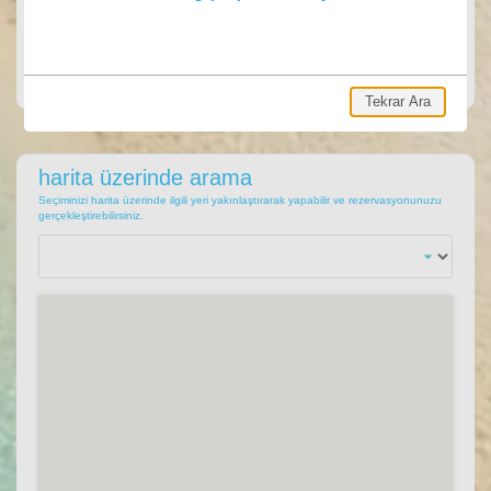
ARA
Ara, hemen villa rezervasyonu yap.
Tekrar Ara
harita üzerinde arama
Seçiminizi harita üzerinde ilgili yeri yakınlaştırarak yapabilir ve rezervasyonunuzu
gerçekleştirebilirsiniz.