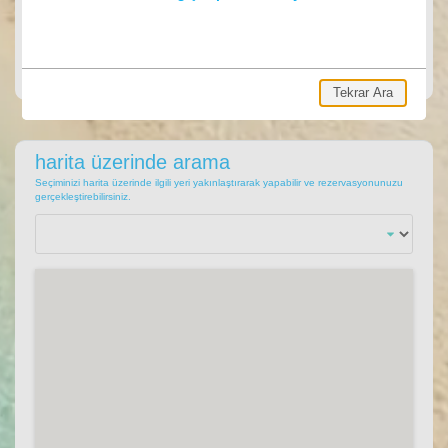
ARA
Ara, hemen villa rezervasyonu yap.
Tekrar Ara
harita üzerinde arama
Seçiminizi harita üzerinde ilgili yeri yakınlaştırarak yapabilir ve rezervasyonunuzu
gerçekleştirebilirsiniz.