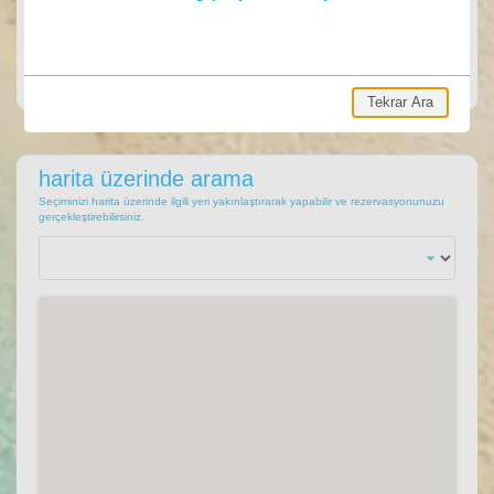
ARA
Ara, hemen villa rezervasyonu yap.
Tekrar Ara
harita üzerinde arama
Seçiminizi harita üzerinde ilgili yeri yakınlaştırarak yapabilir ve rezervasyonunuzu
gerçekleştirebilirsiniz.